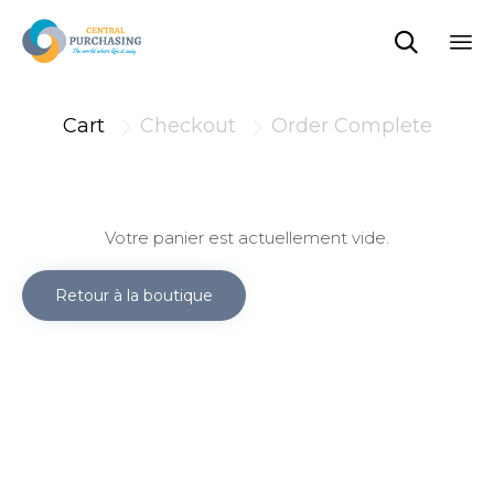

Sk
to
Cart
Checkout
Order Complete


co
Votre panier est actuellement vide.
Retour à la boutique