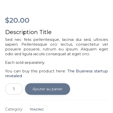
$
20.00
Description Title
Sed nec felis pellentesque, lacinia dui sed, ultricies
sapien. Pellentesque orci lectus, consectetur vel
posuere posuere, rutrum eu ipsum. Aliquam eget
odio sed ligula iaculis consequat at eget orci.
Each sold separately.
You can buy this product here:
The Business startup
revealed
quantité
de
Ajouter au panier
Business
Startup
Revealed
Category:
TRADING