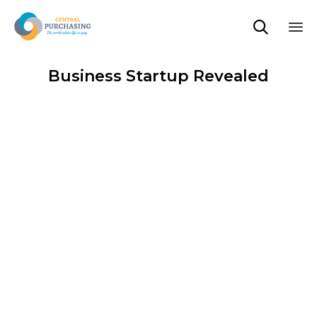

Sk
to
Business Startup Revealed
co