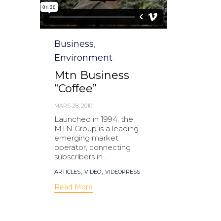
Category
Business
,
Environment
Mtn Business
“Coffee”
MARS 28, 2010
Launched in 1994, the
MTN Group is a leading
emerging market
operator, connecting
subscribers in...
Tags
,
,
ARTICLES
VIDEO
VIDEOPRESS
Read More