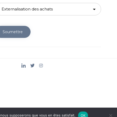
Soumettre
e, nous supposerons que vous en êtes satisfait.
OK