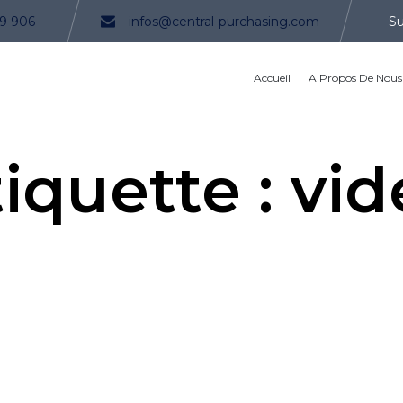
9 906
infos@central-purchasing.com
Su
Accueil
A Propos De Nous
iquette :
vid